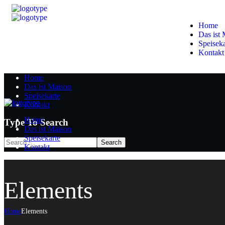
Home
Das ist
Speiseka
Kontakt
Home
Das ist Maison
Speisekarte
Kontakt
Home
Type To Search
Das ist Maison
Speisekarte
Kontakt
Elements
Home
Elements